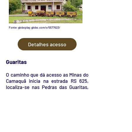
Fonte: globoplay.globo.com/v/5577623/
Detalhes acesso
Guaritas
O caminho que dá acesso as Minas do
Camaquã inicia na estrada RS 625,
localiza-se nas Pedras das Guaritas,
ambiente composto por uma
infinidade de grandes de monumentos
geológicos onde rochas sedimentares
estão expostas na planície. Em sua
área predomina a atividade pecuarista
e oferece um cenário de paisagens
indescritíveis com rochas dos mais